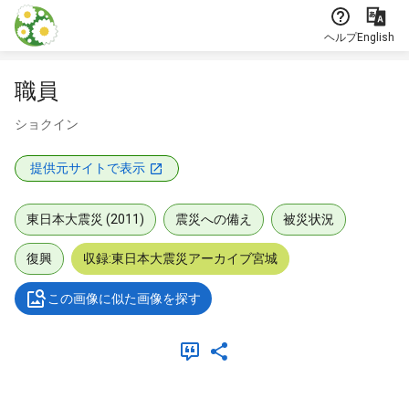
本文に飛ぶ
ヘルプ
English
職員
ショクイン
提供元サイトで表示
東日本大震災 (2011)
震災への備え
被災状況
復興
収録:東日本大震災アーカイブ宮城
この画像に似た画像を探す