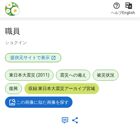
本文に飛ぶ
ヘルプ
English
職員
ショクイン
提供元サイトで表示
東日本大震災 (2011)
震災への備え
被災状況
復興
収録:東日本大震災アーカイブ宮城
この画像に似た画像を探す