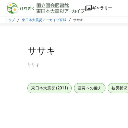
本文に飛ぶ
ギャラリー
トップ
東日本大震災アーカイブ宮城
ササキ
ササキ
ササキ
東日本大震災 (2011)
震災への備え
被災状況