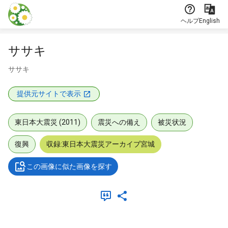
本文に飛ぶ
ヘルプ
English
ササキ
ササキ
提供元サイトで表示
東日本大震災 (2011)
震災への備え
被災状況
復興
収録:東日本大震災アーカイブ宮城
この画像に似た画像を探す