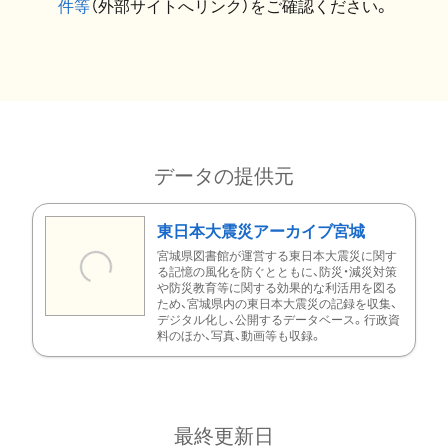
件等
（外部サイトへリンク）をご確認ください。
データの提供元
東日本大震災アーカイブ宮城
宮城県図書館が運営する東日本大震災に関す
る記憶の風化を防ぐとともに、防災・減災対策
や防災教育等に関する効果的な利活用を図る
ため、宮城県内の東日本大震災の記録を収集、
デジタル化し、公開するデータベース。行政資
料のほか、写真、動画等も収録。
最終更新日