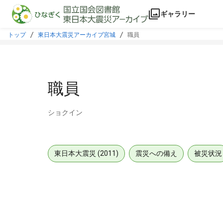
本文に飛ぶ
ギャラリー
トップ
東日本大震災アーカイブ宮城
職員
職員
ショクイン
東日本大震災 (2011)
震災への備え
被災状況