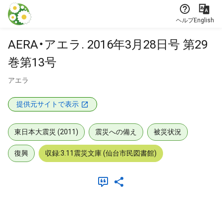
本文に飛ぶ
ヘルプ
English
AERA・アエラ. 2016年3月28日号 第29
巻第13号
アエラ
提供元サイトで表示
東日本大震災 (2011)
震災への備え
被災状況
復興
収録:3.11震災文庫 (仙台市民図書館)