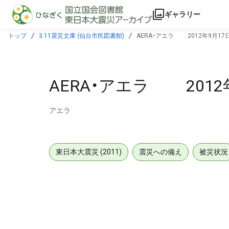
本文に飛ぶ
ギャラリー
トップ
3.11震災文庫 (仙台市民図書館)
AERA・アエラ 2012
AERA・アエラ 2012
アエラ
東日本大震災 (2011)
震災への備え
被災状況