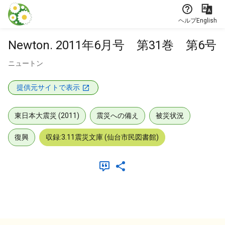
本文に飛ぶ
ヘルプ
English
Newton. 2011年6月号 第31巻 第6号
ニュートン
提供元サイトで表示
東日本大震災 (2011)
震災への備え
被災状況
復興
収録:3.11震災文庫 (仙台市民図書館)
メタデータ