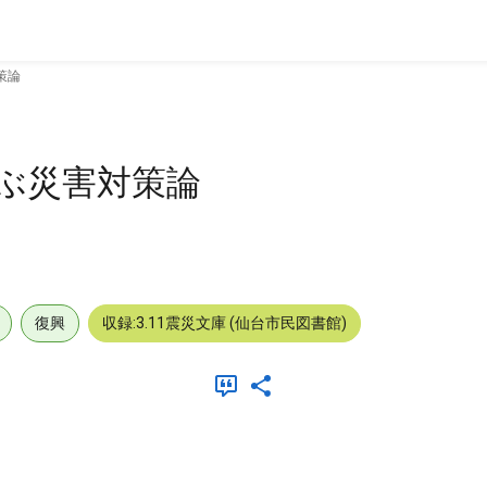
策論
学ぶ災害対策論
復興
収録:3.11震災文庫 (仙台市民図書館)