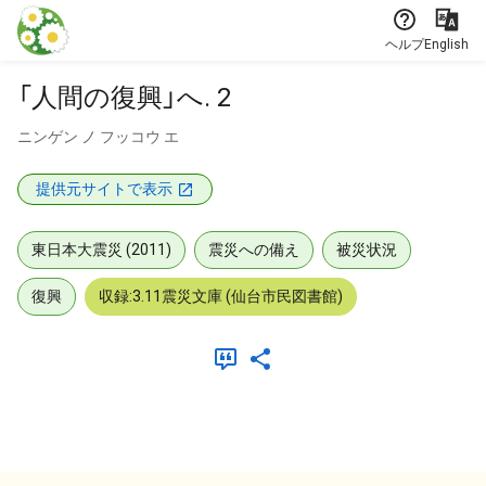
本文に飛ぶ
ヘルプ
English
「人間の復興」へ. 2
ニンゲン ノ フッコウ エ
提供元サイトで表示
東日本大震災 (2011)
震災への備え
被災状況
復興
収録:3.11震災文庫 (仙台市民図書館)
メタデータ