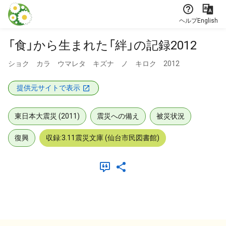
本文に飛ぶ
ヘルプ
English
「食」から生まれた「絆」の記録2012
ショク カラ ウマレタ キズナ ノ キロク 2012
提供元サイトで表示
東日本大震災 (2011)
震災への備え
被災状況
復興
収録:3.11震災文庫 (仙台市民図書館)
メタデータ