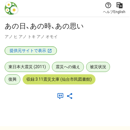
本文に飛ぶ
ヘルプ
English
あの日、あの時、あの思い
アノ ヒ アノ トキ アノ オモイ
提供元サイトで表示
東日本大震災 (2011)
震災への備え
被災状況
復興
収録:3.11震災文庫 (仙台市民図書館)
メタデータ