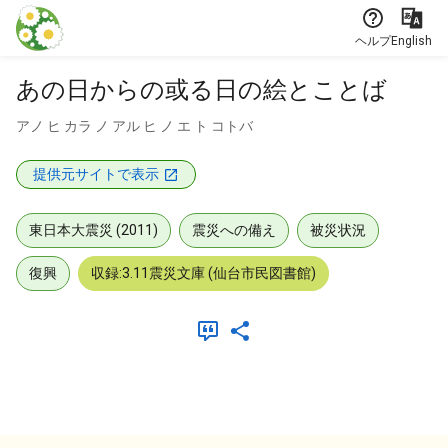
本文に飛ぶ
ヘルプ
English
あの日からの或る日の絵とことば
アノ ヒ カラ ノ アル ヒ ノ エ ト コトバ
提供元サイトで表示
東日本大震災 (2011)
震災への備え
被災状況
復興
収録:3.11震災文庫 (仙台市民図書館)
メタデータ