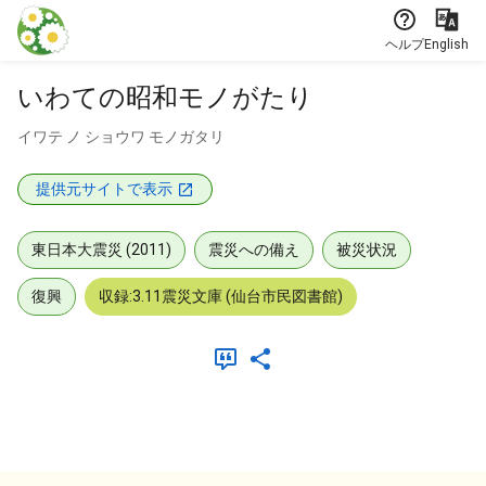
本文に飛ぶ
ヘルプ
English
いわての昭和モノがたり
イワテ ノ ショウワ モノガタリ
提供元サイトで表示
東日本大震災 (2011)
震災への備え
被災状況
復興
収録:3.11震災文庫 (仙台市民図書館)
メタデータ