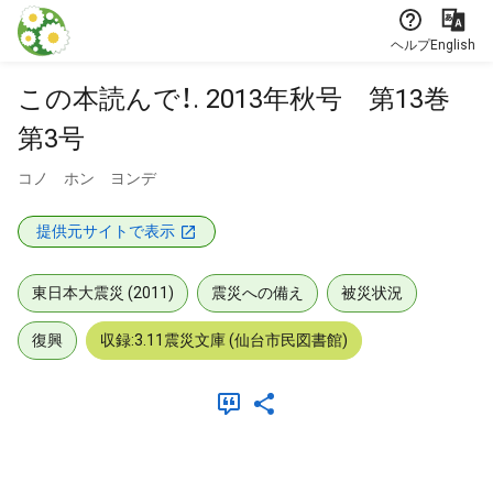
本文に飛ぶ
ヘルプ
English
この本読んで！. 2013年秋号 第13巻
第3号
コノ ホン ヨンデ
提供元サイトで表示
東日本大震災 (2011)
震災への備え
被災状況
復興
収録:3.11震災文庫 (仙台市民図書館)