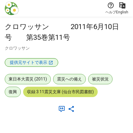
本文に飛ぶ
ヘルプ
English
クロワッサン 2011年6月10日
号 第35巻第11号
クロワッサン
提供元サイトで表示
東日本大震災 (2011)
震災への備え
被災状況
復興
収録:3.11震災文庫 (仙台市民図書館)