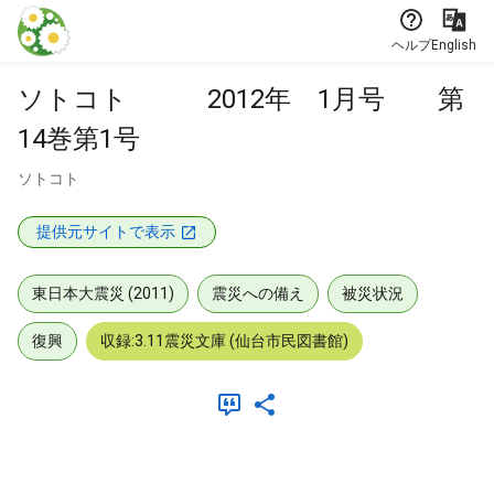
本文に飛ぶ
ヘルプ
English
ソトコト 2012年 1月号 第
14巻第1号
ソトコト
提供元サイトで表示
東日本大震災 (2011)
震災への備え
被災状況
復興
収録:3.11震災文庫 (仙台市民図書館)