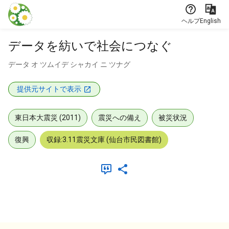
本文に飛ぶ
ヘルプ
English
データを紡いで社会につなぐ
データ オ ツムイデ シャカイ ニ ツナグ
提供元サイトで表示
東日本大震災 (2011)
震災への備え
被災状況
復興
収録:3.11震災文庫 (仙台市民図書館)
メタデータ