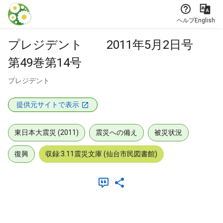
本文に飛ぶ
ヘルプ
English
プレジデント 2011年5月2日号
第49巻第14号
プレジデント
提供元サイトで表示
東日本大震災 (2011)
震災への備え
被災状況
復興
収録:3.11震災文庫 (仙台市民図書館)