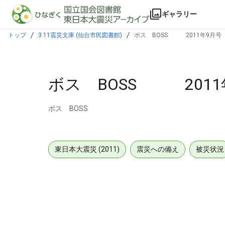
本文に飛ぶ
ギャラリー
トップ
3.11震災文庫 (仙台市民図書館)
ボス BOSS 2011年9月号 
ボス BOSS 2011
ボス BOSS
東日本大震災 (2011)
震災への備え
被災状況