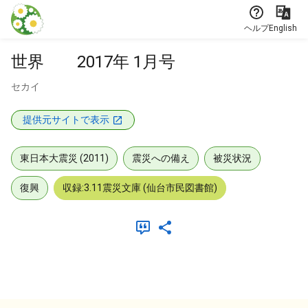
本文に飛ぶ
ヘルプ
English
世界 2017年 1月号
セカイ
提供元サイトで表示
東日本大震災 (2011)
震災への備え
被災状況
復興
収録:3.11震災文庫 (仙台市民図書館)
メタデータ