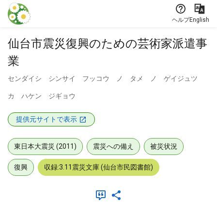
本文に飛ぶ
ヘルプ
English
仙台市震災復興のための芸術家派遣事
業
センダイシ シンサイ フッコウ ノ タメ ノ ゲイジュツ
カ ハケン ジギョウ
提供元サイトで表示
東日本大震災 (2011)
震災への備え
被災状況
復興
収録:3.11震災文庫 (仙台市民図書館)