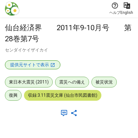
本文に飛ぶ
ヘルプ
English
仙台経済界 2011年9-10月号 第
28巻第7号
センダイケイザイカイ
提供元サイトで表示
東日本大震災 (2011)
震災への備え
被災状況
復興
収録:3.11震災文庫 (仙台市民図書館)