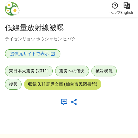
本文に飛ぶ
ヘルプ
English
低線量放射線被曝
テイセンリョウ ホウシャセン ヒバク
提供元サイトで表示
東日本大震災 (2011)
震災への備え
被災状況
復興
収録:3.11震災文庫 (仙台市民図書館)
メタデータ