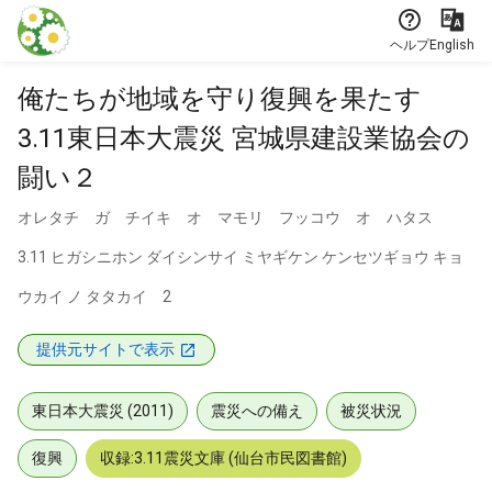
本文に飛ぶ
ヘルプ
English
俺たちが地域を守り復興を果たす
3.11東日本大震災 宮城県建設業協会の
闘い２
オレタチ ガ チイキ オ マモリ フッコウ オ ハタス
3.11 ヒガシニホン ダイシンサイ ミヤギケン ケンセツギョウ キョ
ウカイ ノ タタカイ 2
提供元サイトで表示
東日本大震災 (2011)
震災への備え
被災状況
復興
収録:3.11震災文庫 (仙台市民図書館)