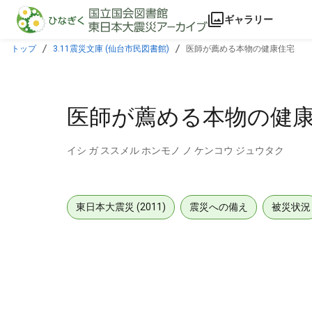
本文に飛ぶ
ギャラリー
トップ
3.11震災文庫 (仙台市民図書館)
医師が薦める本物の健康住宅
医師が薦める本物の健
イシ ガ ススメル ホンモノ ノ ケンコウ ジュウタク
東日本大震災 (2011)
震災への備え
被災状況