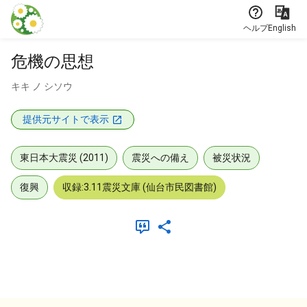
本文に飛ぶ
ヘルプ
English
危機の思想
キキ ノ シソウ
提供元サイトで表示
東日本大震災 (2011)
震災への備え
被災状況
復興
収録:3.11震災文庫 (仙台市民図書館)
メタデータ