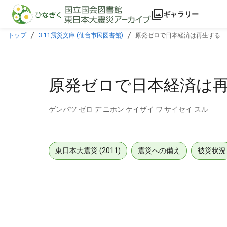
本文に飛ぶ
ギャラリー
トップ
3.11震災文庫 (仙台市民図書館)
原発ゼロで日本経済は再生する
原発ゼロで日本経済は
ゲンパツ ゼロ デ ニホン ケイザイ ワ サイセイ スル
東日本大震災 (2011)
震災への備え
被災状況