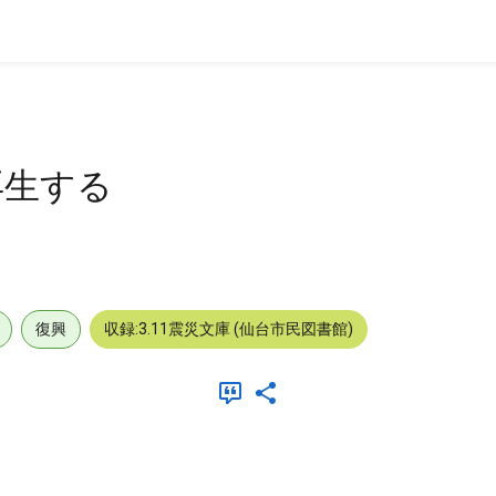
再生する
復興
収録:3.11震災文庫 (仙台市民図書館)