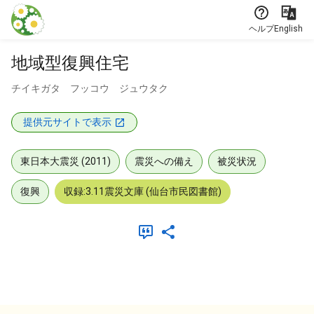
本文に飛ぶ
ヘルプ
English
地域型復興住宅
チイキガタ フッコウ ジュウタク
提供元サイトで表示
東日本大震災 (2011)
震災への備え
被災状況
復興
収録:3.11震災文庫 (仙台市民図書館)
メタデータ