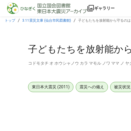
本文に飛ぶ
ギャラリー
トップ
3.11震災文庫 (仙台市民図書館)
子どもたちを放射能から守るのは
子どもたちを放射能から
コドモタチ オ ホウシャノウ カラ マモル ノワ ママ ノ ヤ
東日本大震災 (2011)
震災への備え
被災状況