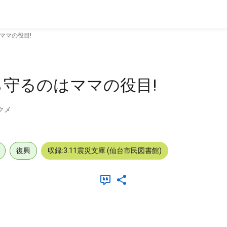
ママの役目!
守るのはママの役目!
クメ
復興
収録:3.11震災文庫 (仙台市民図書館)