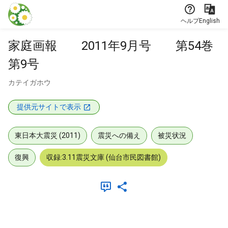
本文に飛ぶ
ヘルプ
English
家庭画報 2011年9月号 第54巻
第9号
カテイガホウ
提供元サイトで表示
東日本大震災 (2011)
震災への備え
被災状況
復興
収録:3.11震災文庫 (仙台市民図書館)