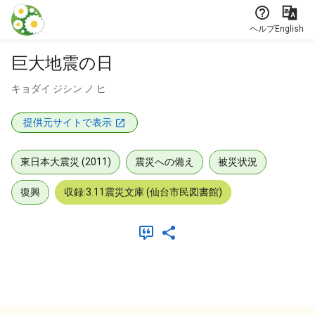
本文に飛ぶ
ヘルプ
English
巨大地震の日
キョダイ ジシン ノ ヒ
提供元サイトで表示
東日本大震災 (2011)
震災への備え
被災状況
復興
収録:3.11震災文庫 (仙台市民図書館)
メタデータ