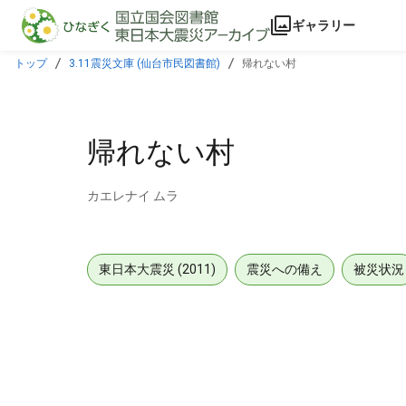
本文に飛ぶ
ギャラリー
トップ
3.11震災文庫 (仙台市民図書館)
帰れない村
帰れない村
カエレナイ ムラ
東日本大震災 (2011)
震災への備え
被災状況