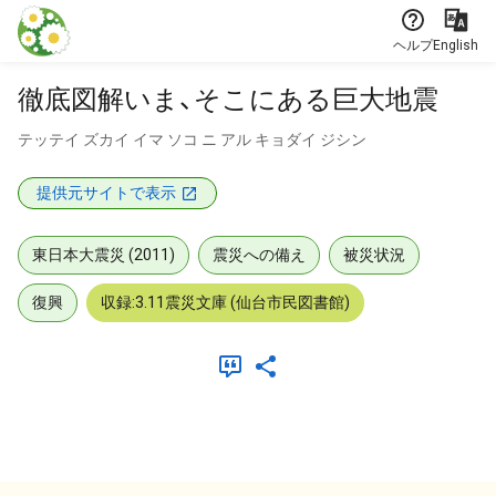
本文に飛ぶ
ヘルプ
English
徹底図解いま、そこにある巨大地震
テッテイ ズカイ イマ ソコ ニ アル キョダイ ジシン
提供元サイトで表示
東日本大震災 (2011)
震災への備え
被災状況
復興
収録:3.11震災文庫 (仙台市民図書館)
メタデータ