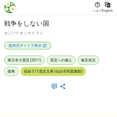
本文に飛ぶ
ヘルプ
English
戦争をしない国
センソウ オ シナイ クニ
提供元サイトで表示
東日本大震災 (2011)
震災への備え
被災状況
復興
収録:3.11震災文庫 (仙台市民図書館)
メタデータ