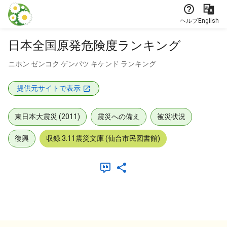
本文に飛ぶ
ヘルプ
English
日本全国原発危険度ランキング
ニホン ゼンコク ゲンパツ キケンド ランキング
提供元サイトで表示
東日本大震災 (2011)
震災への備え
被災状況
復興
収録:3.11震災文庫 (仙台市民図書館)
メタデータ