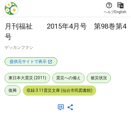
本文に飛ぶ
ヘルプ
English
月刊福祉 2015年4月号 第98巻第4
号
ゲッカンフクシ
提供元サイトで表示
東日本大震災 (2011)
震災への備え
被災状況
復興
収録:3.11震災文庫 (仙台市民図書館)