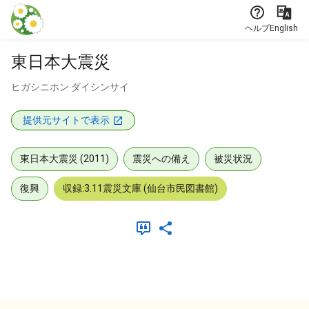
本文に飛ぶ
ヘルプ
English
東日本大震災
ヒガシニホン ダイシンサイ
提供元サイトで表示
東日本大震災 (2011)
震災への備え
被災状況
復興
収録:3.11震災文庫 (仙台市民図書館)
メタデータ