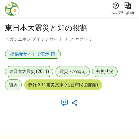
本文に飛ぶ
ヘルプ
English
東日本大震災と知の役割
ヒガシニホン ダイシンサイ ト チ ノ ヤクワリ
提供元サイトで表示
東日本大震災 (2011)
震災への備え
被災状況
復興
収録:3.11震災文庫 (仙台市民図書館)
メタデータ