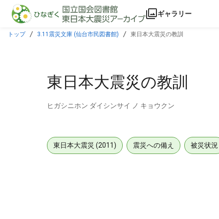
本文に飛ぶ
ギャラリー
トップ
3.11震災文庫 (仙台市民図書館)
東日本大震災の教訓
東日本大震災の教訓
ヒガシニホン ダイシンサイ ノ キョウクン
東日本大震災 (2011)
震災への備え
被災状況