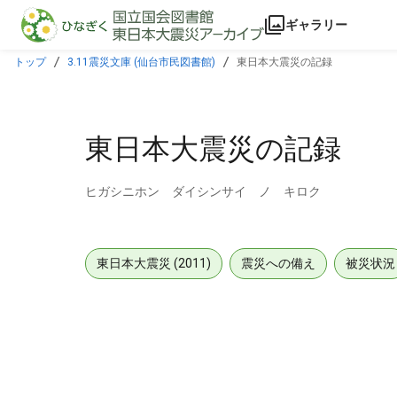
本文に飛ぶ
ギャラリー
トップ
3.11震災文庫 (仙台市民図書館)
東日本大震災の記録
東日本大震災の記録
ヒガシニホン ダイシンサイ ノ キロク
東日本大震災 (2011)
震災への備え
被災状況