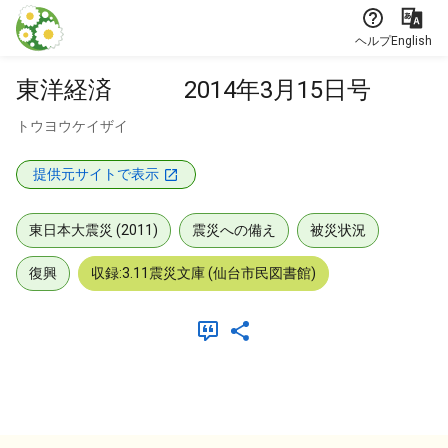
本文に飛ぶ
ヘルプ
English
東洋経済 2014年3月15日号
トウヨウケイザイ
提供元サイトで表示
東日本大震災 (2011)
震災への備え
被災状況
復興
収録:3.11震災文庫 (仙台市民図書館)
メタデータ