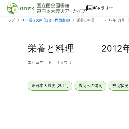
本文に飛ぶ
ギャラリー
トップ
3.11震災文庫 (仙台市民図書館)
栄養と料理 2012年1月号 第
栄養と料理 2012年
エイヨウ ト リョウリ
東日本大震災 (2011)
震災への備え
被災状況