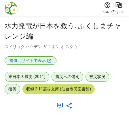
本文に飛ぶ
ヘルプ
English
水力発電が日本を救う. ふくしまチャ
レンジ編
スイリョク ハツデン ガ ニホン オ スクウ
提供元サイトで表示
東日本大震災 (2011)
震災への備え
被災状況
復興
収録:3.11震災文庫 (仙台市民図書館)