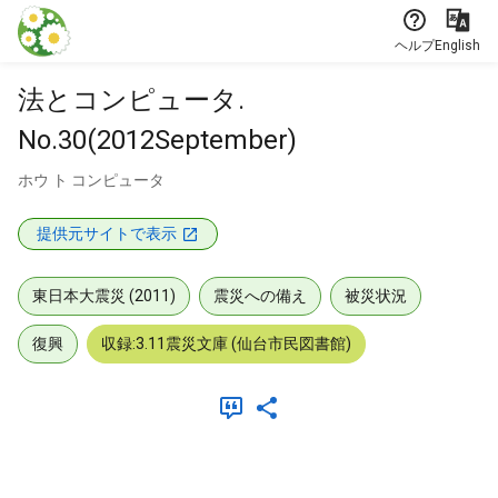
本文に飛ぶ
ヘルプ
English
法とコンピュータ.
No.30(2012September)
ホウ ト コンピュータ
提供元サイトで表示
東日本大震災 (2011)
震災への備え
被災状況
復興
収録:3.11震災文庫 (仙台市民図書館)