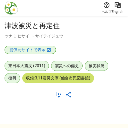
本文に飛ぶ
ヘルプ
English
津波被災と再定住
ツナミ ヒサイ ト サイテイジュウ
提供元サイトで表示
東日本大震災 (2011)
震災への備え
被災状況
復興
収録:3.11震災文庫 (仙台市民図書館)
メタデータ