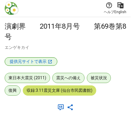
本文に飛ぶ
ヘルプ
English
演劇界 2011年8月号 第69巻第8
号
エンゲキカイ
提供元サイトで表示
東日本大震災 (2011)
震災への備え
被災状況
復興
収録:3.11震災文庫 (仙台市民図書館)