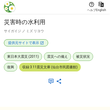
本文に飛ぶ
ヘルプ
English
災害時の水利用
サイガイジ ノ ミズ リヨウ
提供元サイトで表示
東日本大震災 (2011)
震災への備え
被災状況
復興
収録:3.11震災文庫 (仙台市民図書館)
メタデータ