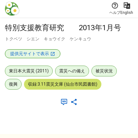
本文に飛ぶ
ヘルプ
English
特別支援教育研究 2013年1月号
トクベツ シエン キョウイク ケンキュウ
提供元サイトで表示
東日本大震災 (2011)
震災への備え
被災状況
復興
収録:3.11震災文庫 (仙台市民図書館)
メタデータ