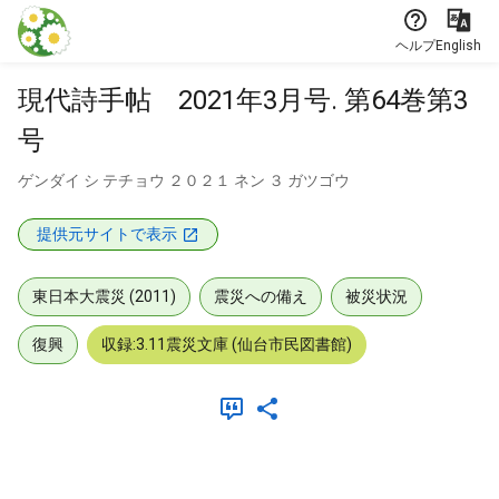
本文に飛ぶ
ヘルプ
English
現代詩手帖 2021年3月号. 第64巻第3
号
ゲンダイ シ テチョウ ２０２１ ネン ３ ガツゴウ
提供元サイトで表示
東日本大震災 (2011)
震災への備え
被災状況
復興
収録:3.11震災文庫 (仙台市民図書館)